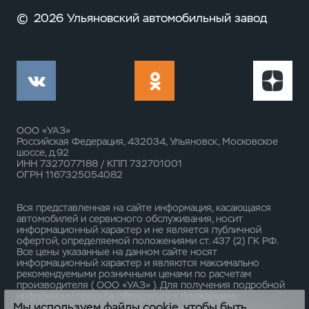
©
2026 Ульяновский автомобильный завод
ООО «УАЗ»
Российская Федерация, 432034, Ульяновск, Московское
шоссе, д.92
ИНН 7327077188 / КПП 732701001
ОГРН 1167325054082
Вся представленная на сайте информация, касающаяся
автомобилей и сервисного обслуживания, носит
информационный характер и не является публичной
офертой, определяемой положениями ст. 437 (2) ГК РФ.
Все цены указанные на данном сайте носят
информационный характер и являются максимально
рекомендуемыми розничными ценами по расчетам
производителя ( ООО «УАЗ» ). Для получения подробной
информации просьба обращаться к ближайшему
Мы используем файлы cookie, чтобы быть
официальному дилеру ООО «УАЗ» . Опубликованная на