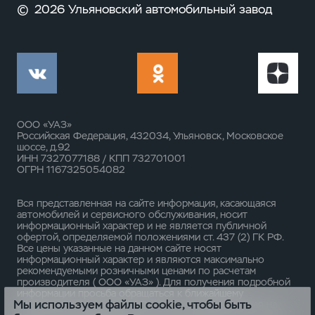
©
2026 Ульяновский автомобильный завод
ООО «УАЗ»
Российская Федерация, 432034, Ульяновск, Московское
шоссе, д.92
ИНН 7327077188 / КПП 732701001
ОГРН 1167325054082
Вся представленная на сайте информация, касающаяся
автомобилей и сервисного обслуживания, носит
информационный характер и не является публичной
офертой, определяемой положениями ст. 437 (2) ГК РФ.
Все цены указанные на данном сайте носят
информационный характер и являются максимально
рекомендуемыми розничными ценами по расчетам
производителя ( ООО «УАЗ» ). Для получения подробной
информации просьба обращаться к ближайшему
Мы используем файлы cookie, чтобы быть
официальному дилеру ООО «УАЗ» . Опубликованная на